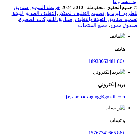
ابدأ مشروعًا
© جميع الحقوق محفوظة - 2010-2024.
خريطة الموقع
,
صناديق
للطرود البريدية
,
تصميم التغليف المبتكر
,
التغليف الصديق للبيئة
,
تصميم صناديق التعبئة والتغليف
,
صناديق للشركات الصغيرة
,
صندوق مموج
,
جميع المنتجات
هاتف
+86 18938663481
بريد إلكتروني
jaystar.packaging@gmail.com
واتساب
+86 15767741665