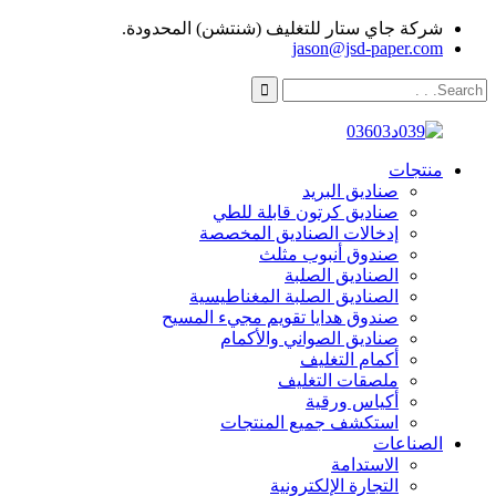
شركة جاي ستار للتغليف (شنتشن) المحدودة.
jason@jsd-paper.com
منتجات
صناديق البريد
صناديق كرتون قابلة للطي
إدخالات الصناديق المخصصة
صندوق أنبوب مثلث
الصناديق الصلبة
الصناديق الصلبة المغناطيسية
صندوق هدايا تقويم مجيء المسيح
صناديق الصواني والأكمام
أكمام التغليف
ملصقات التغليف
أكياس ورقية
استكشف جميع المنتجات
الصناعات
الاستدامة
التجارة الإلكترونية