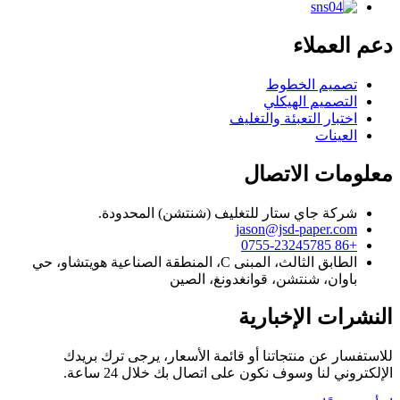
دعم العملاء
تصميم الخطوط
التصميم الهيكلي
اختبار التعبئة والتغليف
العينات
معلومات الاتصال
شركة جاي ستار للتغليف (شنتشن) المحدودة.
jason@jsd-paper.com
+86 0755-23245785
الطابق الثالث، المبنى C، المنطقة الصناعية هويتشاو، حي
باوان، شنتشن، قوانغدونغ، الصين
النشرات الإخبارية
للاستفسار عن منتجاتنا أو قائمة الأسعار، يرجى ترك بريدك
الإلكتروني لنا وسوف نكون على اتصال بك خلال 24 ساعة.