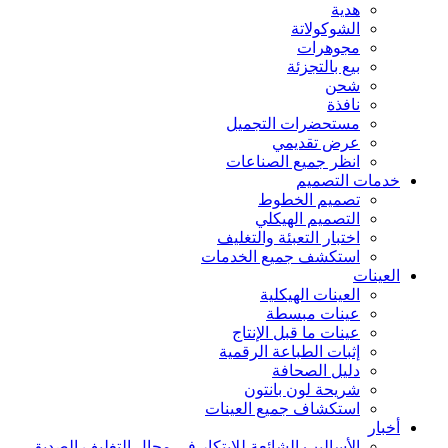
هدية
الشوكولاتة
مجوهرات
بيع بالتجزئة
شحن
نافذة
مستحضرات التجميل
عرض تقديمي
انظر جميع الصناعات
خدمات التصميم
تصميم الخطوط
التصميم الهيكلي
اختبار التعبئة والتغليف
استكشف جميع الخدمات
العينات
العينات الهيكلية
عينات مبسطة
عينات ما قبل الإنتاج
إثبات الطباعة الرقمية
دليل الصحافة
شريحة لون بانتون
استكشاف جميع العينات
أخبار
الأساليب الشائعة للابتكار في مجال التغليف الصديق