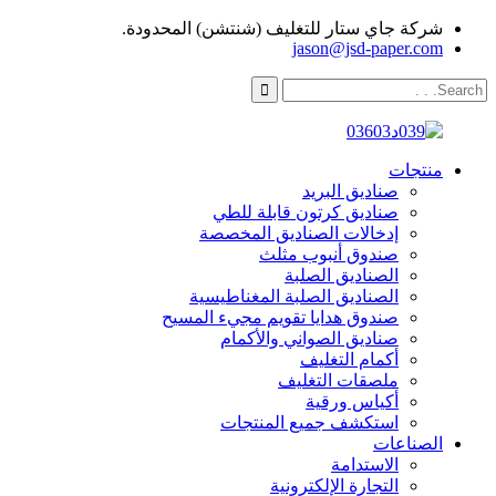
شركة جاي ستار للتغليف (شنتشن) المحدودة.
jason@jsd-paper.com
منتجات
صناديق البريد
صناديق كرتون قابلة للطي
إدخالات الصناديق المخصصة
صندوق أنبوب مثلث
الصناديق الصلبة
الصناديق الصلبة المغناطيسية
صندوق هدايا تقويم مجيء المسيح
صناديق الصواني والأكمام
أكمام التغليف
ملصقات التغليف
أكياس ورقية
استكشف جميع المنتجات
الصناعات
الاستدامة
التجارة الإلكترونية