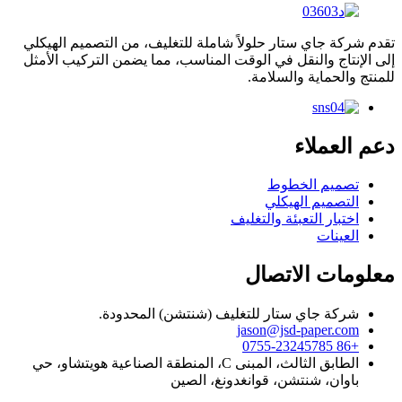
تقدم شركة جاي ستار حلولاً شاملة للتغليف، من التصميم الهيكلي
إلى الإنتاج والنقل في الوقت المناسب، مما يضمن التركيب الأمثل
للمنتج والحماية والسلامة.
دعم العملاء
تصميم الخطوط
التصميم الهيكلي
اختبار التعبئة والتغليف
العينات
معلومات الاتصال
شركة جاي ستار للتغليف (شنتشن) المحدودة.
jason@jsd-paper.com
+86 0755-23245785
الطابق الثالث، المبنى C، المنطقة الصناعية هويتشاو، حي
باوان، شنتشن، قوانغدونغ، الصين