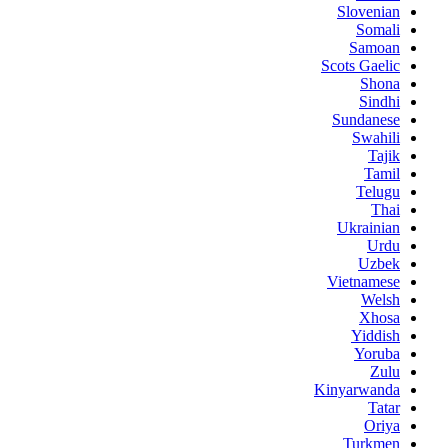
Slovenian
Somali
Samoan
Scots Gaelic
Shona
Sindhi
Sundanese
Swahili
Tajik
Tamil
Telugu
Thai
Ukrainian
Urdu
Uzbek
Vietnamese
Welsh
Xhosa
Yiddish
Yoruba
Zulu
Kinyarwanda
Tatar
Oriya
Turkmen