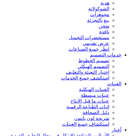
هدية
الشوكولاتة
مجوهرات
بيع بالتجزئة
شحن
نافذة
مستحضرات التجميل
عرض تقديمي
انظر جميع الصناعات
خدمات التصميم
تصميم الخطوط
التصميم الهيكلي
اختبار التعبئة والتغليف
استكشف جميع الخدمات
العينات
العينات الهيكلية
عينات مبسطة
عينات ما قبل الإنتاج
إثبات الطباعة الرقمية
دليل الصحافة
شريحة لون بانتون
استكشاف جميع العينات
أخبار
الأساليب الشائعة للابتكار في مجال التغليف الصديق