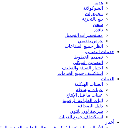
هدية
الشوكولاتة
مجوهرات
بيع بالتجزئة
شحن
نافذة
مستحضرات التجميل
عرض تقديمي
انظر جميع الصناعات
خدمات التصميم
تصميم الخطوط
التصميم الهيكلي
اختبار التعبئة والتغليف
استكشف جميع الخدمات
العينات
العينات الهيكلية
عينات مبسطة
عينات ما قبل الإنتاج
إثبات الطباعة الرقمية
دليل الصحافة
شريحة لون بانتون
استكشاف جميع العينات
أخبار
الأساليب الشائعة للابتكار في مجال التغليف الصديق للبيئ