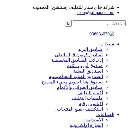
شركة جاي ستار للتغليف (شنتشن) المحدودة.
jason@jsd-paper.com
منتجات
صناديق البريد
صناديق كرتون قابلة للطي
إدخالات الصناديق المخصصة
صندوق أنبوب مثلث
الصناديق الصلبة
الصناديق الصلبة المغناطيسية
صندوق هدايا تقويم مجيء المسيح
صناديق الصواني والأكمام
أكمام التغليف
ملصقات التغليف
أكياس ورقية
استكشف جميع المنتجات
الصناعات
الاستدامة
التجارة الإلكترونية