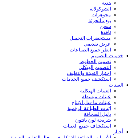
هدية
الشوكولاتة
مجوهرات
بيع بالتجزئة
شحن
نافذة
مستحضرات التجميل
عرض تقديمي
انظر جميع الصناعات
خدمات التصميم
تصميم الخطوط
التصميم الهيكلي
اختبار التعبئة والتغليف
استكشف جميع الخدمات
العينات
العينات الهيكلية
عينات مبسطة
عينات ما قبل الإنتاج
إثبات الطباعة الرقمية
دليل الصحافة
شريحة لون بانتون
استكشاف جميع العينات
أخبار
الأساليب الشائعة للابتكار في مجال التغليف الصديق