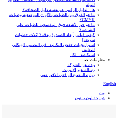
للبيئة
هل الدليل الرقمي هو نفسه دليل الصحافة؟
ما هو الفرق بين الطباعة بالألوان الموضعية وطباعة
CMYK؟
ما هو حبر الأشعة فوق البنفسجية للطباعة على
الشاشة؟
كيفية قياس أبعاد الصندوق بدقة؟ [ثلاث خطوات
سريعة]
استراتيجيات خفض التكاليف في التصميم الهيكلي
للتغليف
استكشف الكل
معلومات عنا
نبذة عن الشركة
رسالة عبر الإنترنت
زيارة المصنع الواقعي الافتراضي
English
بيت
شريحة لون بانتون