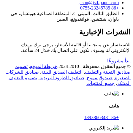
jason@jsd-paper.com
+86 0755-23245785
الطابق الثالث، المبنى C، المنطقة الصناعية هويتشاو، حي
باوان، شنتشن، قوانغدونغ، الصين
النشرات الإخبارية
للاستفسار عن منتجاتنا أو قائمة الأسعار، يرجى ترك بريدك
الإلكتروني لنا وسوف نكون على اتصال بك خلال 24 ساعة.
ابدأ مشروعًا
© جميع الحقوق محفوظة - 2010-2024.
خريطة الموقع
,
تصميم
صناديق التعبئة والتغليف
,
التغليف الصديق للبيئة
,
صناديق للشركات
الصغيرة
,
صندوق مموج
,
صناديق للطرود البريدية
,
تصميم التغليف
المبتكر
,
جميع المنتجات
هاتف
+86 18938663481