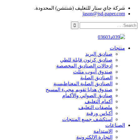
شركة جاي ستار للتغليف (شنتشن) المحدودة.
jason@jsd-paper.com
منتجات
صناديق البريد
صناديق كرتون قابلة للطي
إدخالات الصناديق المخصصة
صندوق أنبوب مثلث
الصناديق الصلبة
الصناديق الصلبة المغناطيسية
صندوق هدايا تقويم مجيء المسيح
صناديق الصواني والأكمام
أكمام التغليف
ملصقات التغليف
أكياس ورقية
استكشف جميع المنتجات
الصناعات
الاستدامة
التجارة الإلكترونية