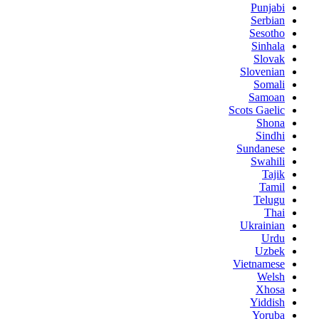
Punjabi
Serbian
Sesotho
Sinhala
Slovak
Slovenian
Somali
Samoan
Scots Gaelic
Shona
Sindhi
Sundanese
Swahili
Tajik
Tamil
Telugu
Thai
Ukrainian
Urdu
Uzbek
Vietnamese
Welsh
Xhosa
Yiddish
Yoruba