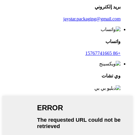
بريد إلكتروني
jaystar.packaging@gmail.com
واتساب
+86 15767741665
وي تشات